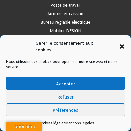
Poste de travail
Armoire et caisson
Bureau réglable électrique
Mobilier DESIGN
Mobilier acoustique
Gérer le consentement aux
Mobilier d’accueil et réunion
cookies
Travaux et solutions acoustiques
Nous utilisons des cookies pour optimiser notre site web et notre
service.
Accepter
Contactez nous
Refuser
Préférences

Mentions légales
Mentions légales
Translate »