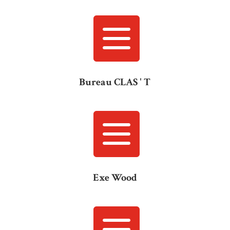

Bureau CLAS ' T

Exe Wood
